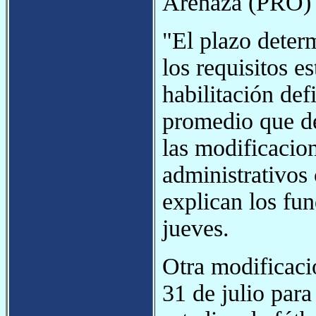
Arenaza (PRO) o
"El plazo deter
los requisitos e
habilitación def
promedio que de
las modificacion
administrativos 
explican los fu
jueves.
Otra modificaci
31 de julio para