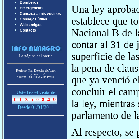
Bomberos
Una ley aprobad
Emergencias
Conozca a mis vecinos
establece que to
Consejos útiles
Web amigas
Nacional B de l
Contacto
contar al 31 de 
superficie de la
La página del barrio
la pena de clau
Registro Nac. Derecho de Autor
Expedientes Nª
que ya venció e
236277 - 5114810 y 5247258
concluir el cam
Usted es el visitante
la ley, mientras
Desde 01/01/2014
parlamento de l
Al respecto, se