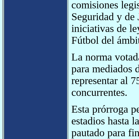
comisiones legi
Seguridad y de J
iniciativas de l
Fútbol del ámbit
La norma votada
para mediados d
representar al 7
concurrentes.
Esta prórroga pe
estadios hasta l
pautado para fin