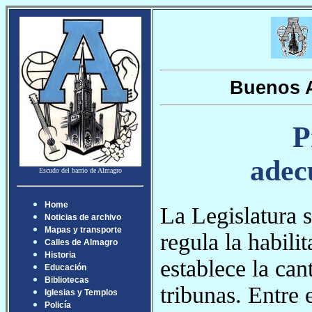
Buenos A
P
adecu
Escudo del barrio de Almagro
Home
La Legislatura 
Noticias de archivo
Mapas y transporte
regula la habili
Calles de Almagro
Historia
establece la can
Educación
Bibliotecas
tribunas. Entre
Iglesias y Templos
Policía