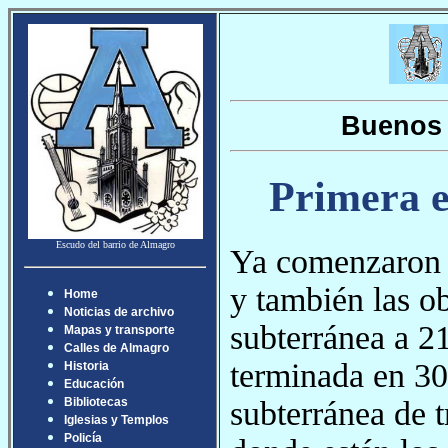
Buenos 
Primera e
Escudo del barrio de Almagro
Ya comenzaron l
y también las ob
Home
Noticias de archivo
subterránea a 2
Mapas y transporte
Calles de Almagro
terminada en 30
Historia
Educación
subterránea de 
Bibliotecas
Iglesias y Templos
Policía