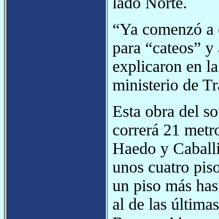
lado Norte.
“Ya comenzó a d
para “cateos” y 
explicaron en la
ministerio de T
Esta obra del s
correrá 21 metro
Haedo y Caball
unos cuatro piso
un piso más has
al de las última