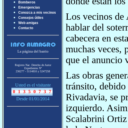
donde están los
Bomberos
Emergencias
Conozca a mis vecinos
Los vecinos de
Consejos útiles
Web amigas
hablar del soter
Contacto
cabecera en est
muchas veces, 
La página del barrio
que el anuncio v
Registro Nac. Derecho de Autor
Expedientes Nª
236277 - 5114810 y 5247258
Las obras gener
tránsito, debido
Usted es el visitante
Rivadavia, se p
Desde 01/01/2014
izquierdo. Asim
Scalabrini Orti