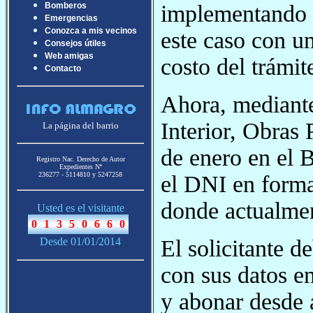
implementando 
Bomberos
Emergencias
Conozca a mis vecinos
este caso con u
Consejos útiles
Web amigas
costo del trámit
Contacto
Ahora, mediante
Interior, Obras 
La página del barrio
de enero en el B
Registro Nac. Derecho de Autor
Expedientes Nª
236277 - 5114810 y 5247258
el DNI en forma
donde actualmen
Usted es el visitante
El solicitante d
Desde 01/01/2014
con sus datos en
y abonar desde a