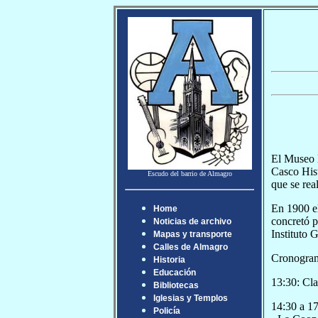
El Museo 
Casco Hist
Escudo del barrio de Almagro
que se rea
En 1900 el
Home
concretó p
Noticias de archivo
Instituto 
Mapas y transporte
Calles de Almagro
Cronogram
Historia
Educación
13:30: Cla
Bibliotecas
Iglesias y Templos
14:30 a 17
Policía