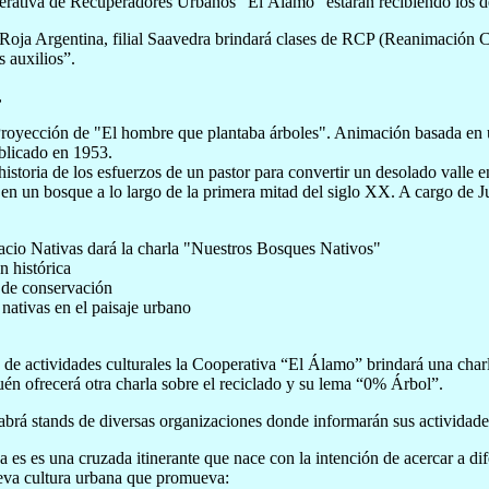
rativa de Recuperadores Urbanos “El Álamo” estarán recibiendo los de
Roja Argentina, filial Saavedra brindará clases de RCP (Reanimación C
s auxilios”.
,
royección de "El hombre que plantaba árboles". Animación basada en u
blicado en 1953.
historia de los esfuerzos de un pastor para convertir un desolado valle en
en un bosque a lo largo de la primera mitad del siglo XX. A cargo de 
cio Nativas dará la charla "Nuestros Bosques Nativos"
n histórica
 de conservación
 nativas en el paisaje urbano
a de actividades culturales la Cooperativa “El Álamo” brindará una charl
n ofrecerá otra charla sobre el reciclado y su lema “0% Árbol”.
rá stands de diversas organizaciones donde informarán sus actividade
 es es una cruzada itinerante que nace con la intención de acercar a dif
eva cultura urbana que promueva: