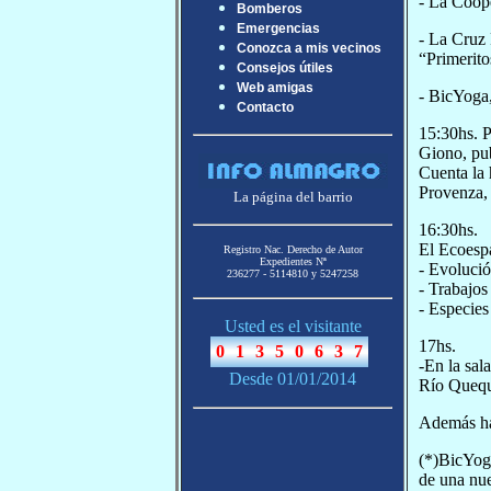
- La Coope
Bomberos
Emergencias
- La Cruz 
Conozca a mis vecinos
“Primerito
Consejos útiles
Web amigas
- BicYoga
Contacto
15:30hs. P
Giono, pu
Cuenta la 
Provenza, 
La página del barrio
16:30hs.
El Ecoespa
Registro Nac. Derecho de Autor
Expedientes Nª
- Evolució
236277 - 5114810 y 5247258
- Trabajos
- Especies
Usted es el visitante
17hs.
-En la sal
Desde 01/01/2014
Río Quequé
Además hab
(*)BicYoga
de una nu