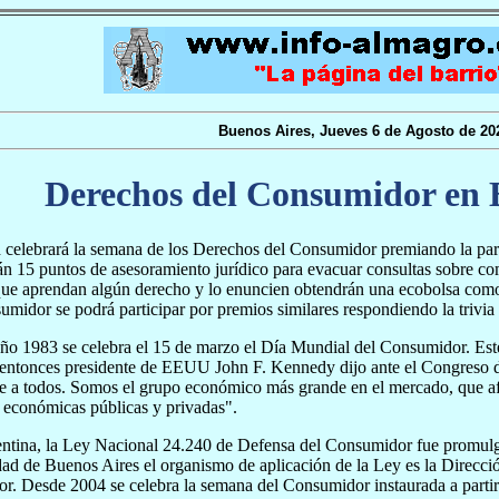
Buenos Aires, Jueves 6 de Agosto de 20
Derechos del Consumidor en 
celebrará la semana de los Derechos del Consumidor premiando la part
rán 15 puntos de asesoramiento jurídico para evacuar consultas sobre c
ue aprendan algún derecho y lo enuncien obtendrán una ecobolsa como 
dor se podrá participar por premios similares respondiendo la trivia 
ño 1983 se celebra el 15 de marzo el Día Mundial del Consumidor. Est
entonces presidente de EEUU John F. Kennedy dijo ante el Congreso de
e a todos. Somos el grupo económico más grande en el mercado, que afec
 económicas públicas y privadas".
entina, la Ley Nacional 24.240 de Defensa del Consumidor fue promul
ad de Buenos Aires el organismo de aplicación de la Ley es la Direcci
. Desde 2004 se celebra la semana del Consumidor instaurada a partir