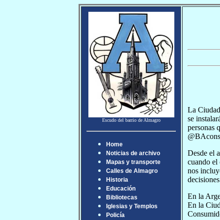
La Ciudad 
se instala
Escudo del barrio de Almagro
personas q
@BAconsumi
Home
Desde el a
Noticias de archivo
cuando el 
Mapas y transporte
nos incluy
Calles de Almagro
decisiones
Historia
Educación
En la Arg
Bibliotecas
En la Ciud
Iglesias y Templos
Consumidor
Policía