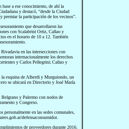
 base a ese conocimiento, de ahí la
 Ciudadana y destacó, “desde la Ciudad
y premiar la participación de los vecinos”.
sesoramiento que desarrollaron las
iones con Scalabrini Ortiz, Callao y
cios en el horario de 10 a 12. También
 asesoramiento.
 Rivadavia en las intersecciones con
memoran internacionalmente los derechos
rientes y Carlos Pellegrini; Callao y
en la esquina de Alberdi y Murguiondo, un
cero se ubicará en Directorio y José María
ez, Belgrano y Palermo con nodos de
Juramento y Congreso.
nos personalmente en las sedes comunales,
aires.gob.ar/defensaconsumidor.
umplimientos de proveedores durante 2016.