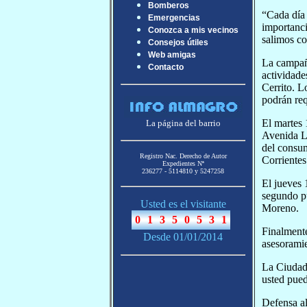
Bomberos
“Cada día 
Emergencias
importanci
Conozca a mis vecinos
salimos co
Consejos útiles
Web amigas
La campaña
Contacto
actividade
Cerrito. L
podrán req
El martes 
La página del barrio
Avenida La
del consum
Registro Nac. Derecho de Autor
Corrientes
Expedientes Nª
236277 - 5114810 y 5247258
El jueves 
segundo pu
Usted es el visitante
Moreno.
Finalmente
Desde 01/01/2014
asesoramie
La Ciudad 
usted pue
Defensa a