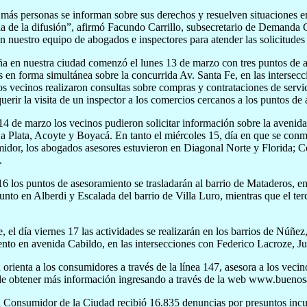
más personas se informan sobre sus derechos y resuelven situaciones en
a de la difusión”, afirmó Facundo Carrillo, subsecretario de Demanda
n nuestro equipo de abogados e inspectores para atender las solicitudes 
 en nuestra ciudad comenzó el lunes 13 de marzo con tres puntos de a
s en forma simultánea sobre la concurrida Av. Santa Fe, en las intersecc
os vecinos realizaron consultas sobre compras y contrataciones de servi
uerir la visita de un inspector a los comercios cercanos a los puntos de
14 de marzo los vecinos pudieron solicitar información sobre la avenida
 Plata, Acoyte y Boyacá. En tanto el miércoles 15, día en que se con
idor, los abogados asesores estuvieron en Diagonal Norte y Florida; Cor
.
16 los puntos de asesoramiento se trasladarán al barrio de Mataderos, 
nto en Alberdi y Escalada del barrio de Villa Luro, mientras que el ter
, el día viernes 17 las actividades se realizarán en los barrios de Núñ
nto en avenida Cabildo, en las intersecciones con Federico Lacroze, 
orienta a los consumidores a través de la línea 147, asesora a los veci
de obtener más información ingresando a través de la web www.buenos
l Consumidor de la Ciudad recibió 16.835 denuncias por presuntos inc