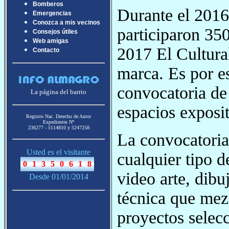
Bomberos
Durante el 2016
Emergencias
Conozca a mis vecinos
participaron 350
Consejos útiles
Web amigas
2017 El Cultura
Contacto
marca. Es por e
convocatoria de 
La página del barrio
espacios exposit
Registro Nac. Derecho de Autor
Expedientes Nª
236277 - 5114810 y 5247258
La convocatoria 
Usted es el visitante
cualquier tipo de
video arte, dibu
Desde 01/01/2014
técnica que mezc
proyectos selec