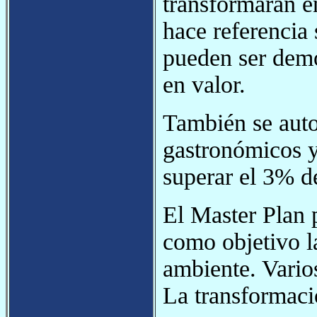
transformarán e
hace referencia
pueden ser demo
en valor.
También se autor
gastronómicos y
superar el 3% de
El Master Plan 
como objetivo l
ambiente. Vario
La transformació