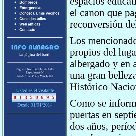
espacios educat
Bomberos
Emergencias
el canon que pag
Conozca a mis vecinos
Consejos útiles
reconversión del
Web amigas
Contacto
Los mencionados 
propios del lug
La página del barrio
albergado y en 
Registro Nac. Derecho de Autor
una gran bellez
Expedientes Nª
236277 - 5114810 y 5247258
Histórico Nacio
Usted es el visitante
Como se informó
Desde 01/01/2014
puertas en sept
dos años, períod