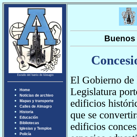
Buenos 
Concesio
Escudo del barrio de Almagro
El Gobierno de 
Legislatura por
Home
Noticias de archivo
edificios histór
Mapas y transporte
Calles de Almagro
que se converti
Historia
Educación
edificios conce
Bibliotecas
Iglesias y Templos
Policía