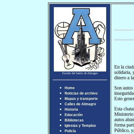
En la ciud
solidaria,
Escudo del barrio de Almagro
dinero a l
Son autos 
Home
insegurida
Noticias de archivo
Esto gener
Mapas y transporte
Calles de Almagro
Esta chata
Historia
Ministerio
Educación
autos aban
Bibliotecas
forma part
Iglesias y Templos
Público, y
Policía