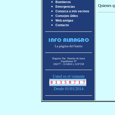
Bomberos
Quienes qu
Emergencias
Conozca a mis vecinos
Consejos útiles
Web amigas
Contacto
La página del barrio
Registro Nac. Derecho de Autor
Expedientes Nª
236277 - 5114810 y 5247258
Usted es el visitante
Desde 01/01/2014