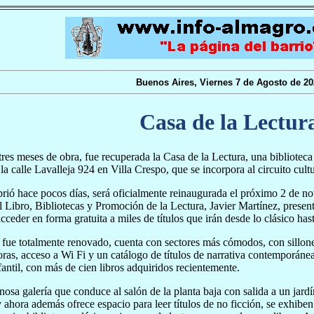
Buenos Aires, Viernes 7 de Agosto de 20
Casa de la Lectur
res meses de obra, fue recuperada la Casa de la Lectura, una biblioteca 
la calle Lavalleja 924 en Villa Crespo, que se incorpora al circuito cultu
ió hace pocos días, será oficialmente reinaugurada el próximo 2 de no
l Libro, Bibliotecas y Promoción de la Lectura, Javier Martínez, presen
acceder en forma gratuita a miles de títulos que irán desde lo clásico ha
o fue totalmente renovado, cuenta con sectores más cómodos, con sillone
as, acceso a Wi Fi y un catálogo de títulos de narrativa contemporáne
fantil, con más de cien libros adquiridos recientemente.
nosa galería que conduce al salón de la planta baja con salida a un jar
y ahora además ofrece espacio para leer títulos de no ficción, se exhiben