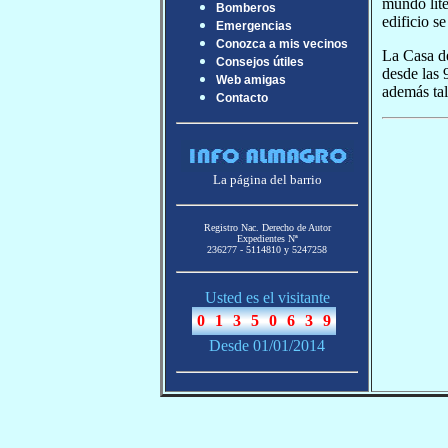
mundo lite
Bomberos
edificio s
Emergencias
Conozca a mis vecinos
La Casa de
Consejos útiles
desde las 
Web amigas
además tal
Contacto
La página del barrio
Registro Nac. Derecho de Autor
Expedientes Nª
236277 - 5114810 y 5247258
Usted es el visitante
Desde 01/01/2014