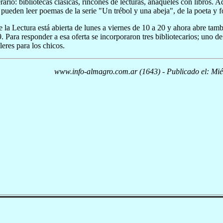
rario: bibliotecas clásicas, rincones de lecturas, anaqueles con libros. 
e pueden leer poemas de la serie "Un trébol y una abeja", de la poeta y
 la Lectura está abierta de lunes a viernes de 10 a 20 y ahora abre tam
9. Para responder a esa oferta se incorporaron tres bibliotecarios; uno de
leres para los chicos.
www.info-almagro.com.ar (1643) - Publicado el: Mié