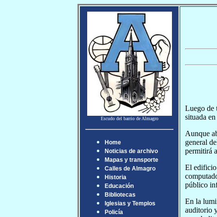
Luego de t
situada en 
Escudo del barrio de Almagro
Aunque abr
general de
Home
permitirá 
Noticias de archivo
Mapas y transporte
El edifici
Calles de Almagro
computador
Historia
público in
Educación
Bibliotecas
En la lumi
Iglesias y Templos
auditorio 
Policía