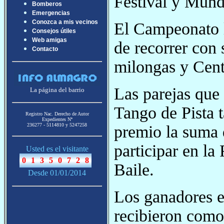
Festival y Mundi
Bomberos
Emergencias
Conozca a mis vecinos
El Campeonato ll
Consejos útiles
Web amigas
de recorrer con 
Contacto
milongas y Cent
Las parejas que 
La página del barrio
Tango de Pista 
Registro Nac. Derecho de Autor
Expedientes Nª
236277 - 5114810 y 5247258
premio la suma 
participar en l
Usted es el visitante
Baile.
Desde 01/01/2014
Los ganadores e
recibieron como