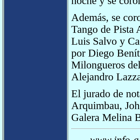
noche y se cor
Además, se coro
Tango de Pista 
Luis Salvo y Car
por Diego Benít
Milongueros del
Alejandro Lazza
El jurado de no
Arquimbau, Joh
Galera Melina 
www.info-al