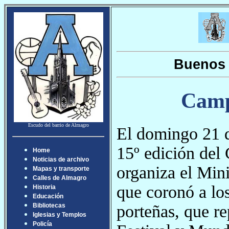
Buenos 
Camp
Escudo del barrio de Almagro
El domingo 21 d
15º edición del
Home
Noticias de archivo
organiza el Mini
Mapas y transporte
Calles de Almagro
que coronó a los
Historia
Educación
porteñas, que r
Bibliotecas
Iglesias y Templos
Policía