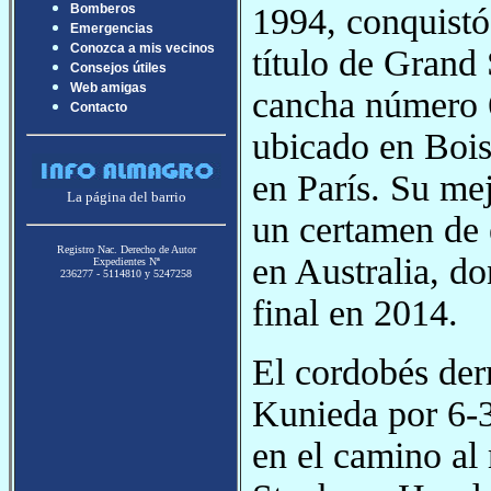
1994, conquistó
Bomberos
Emergencias
Conozca a mis vecinos
título de Grand
Consejos útiles
Web amigas
cancha número 
Contacto
ubicado en Boi
en París. Su me
La página del barrio
un certamen de e
Registro Nac. Derecho de Autor
en Australia, do
Expedientes Nª
236277 - 5114810 y 5247258
final en 2014.
El cordobés der
Kunieda por 6-3
en el camino al 