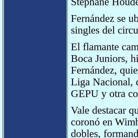
Stephane Houdet
Fernández se ub
singles del cir
El flamante cam
Boca Juniors, h
Fernández, quie
Liga Nacional, 
GEPU y otra co
Vale destacar q
coronó en Wimbl
dobles, formand