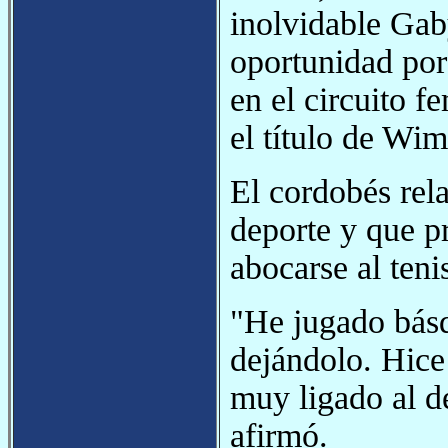
inolvidable Gaby
oportunidad por
en el circuito 
el título de Wim
El cordobés rel
deporte y que pr
abocarse al teni
"He jugado básq
dejándolo. Hice
muy ligado al de
afirmó.