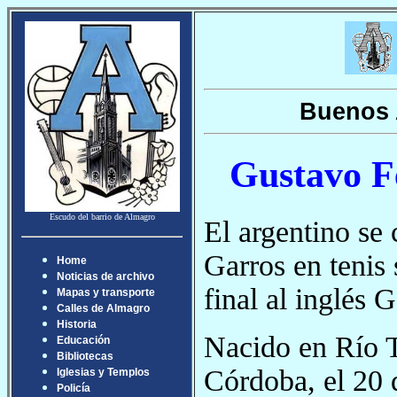
Buenos 
Gustavo F
Escudo del barrio de Almagro
El argentino se
Garros en tenis 
Home
Noticias de archivo
final al inglés 
Mapas y transporte
Calles de Almagro
Historia
Nacido en Río T
Educación
Bibliotecas
Córdoba, el 20 
Iglesias y Templos
Policía