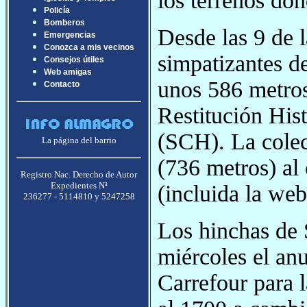
los terrenos do
Policía
Bomberos
Desde las 9 de l
Emergencias
Conozca a mis vecinos
simpatizantes d
Consejos útiles
Web amigas
unos 586 metros
Contacto
Restitución His
(SCH). La colec
La página del barrio
(736 metros) al 
Registro Nac. Derecho de Autor
Expedientes Nª
(incluida la web
236277 - 5114810 y 5247258
Los hinchas de 
miércoles el an
Carrefour para 