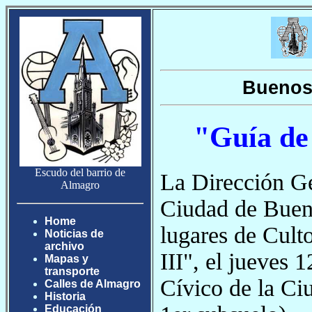
Buenos 
"Guía de
Escudo del barrio de
La Dirección Ge
Almagro
Ciudad de Bueno
Home
lugares de Cult
Noticias de
archivo
III", el jueves 
Mapas y
transporte
Cívico de la Ci
Calles de Almagro
Historia
Educación