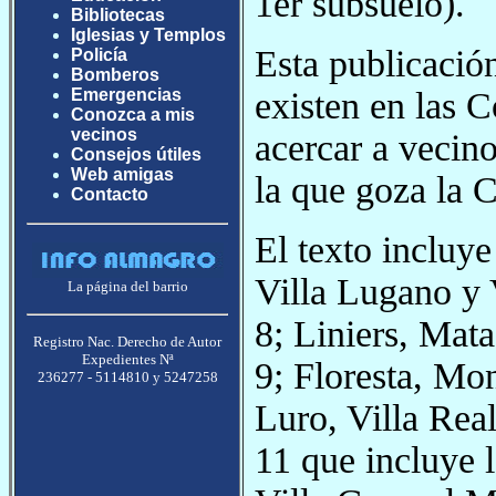
1er subsuelo).
Bibliotecas
Iglesias y Templos
Esta publicación
Policía
Bomberos
existen en las C
Emergencias
Conozca a mis
vecinos
acercar a vecino
Consejos útiles
Web amigas
la que goza la 
Contacto
El texto incluye
Villa Lugano y 
La página del barrio
8; Liniers, Mat
Registro Nac. Derecho de Autor
Expedientes Nª
9; Floresta, Mon
236277 - 5114810 y 5247258
Luro, Villa Rea
11 que incluye l