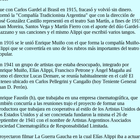
ue con Carlos Gardel al Brasil en 1915, fracasó y volvió sin dinero.
ormó la "Compañía Tradicionista Argentina" que con la dirección de
osé González Castillo representó en el teatro San Martín, a fines de 191
uan Moreira, Santos Vega y Martín Fierro con el aporte del dúo Garde
azzano y sus canciones y el mismo Alippi que escribió varios tangos.
n 1916 se le unió Enrique Muiño con el que forma la compañía Muiño
lippi que se convertiría en uno de los rubros más importantes del teatro
opular.
n 1941 un grupo de artistas que estaba desocupado, integrado por
nrique Muiño, Elías Alippi, Francisco Petrone y Ángel Magaña así
omo el director Lucas Demare, se reunía habitualmente en el café El
teneo ubicado en Carlos Pellegrini y Cangallo (hoy Teniente General
uan D. Perón).
nrique Faustín (h), que trabajaba en una empresa cinematográfica, que
ambién concurría a las reuniones trajo el proyecto de formar una
roductora que trabajara en cooperativa al estilo de los Artistas Unidos d
os Estados Unidos y al ser concretada fundaron la misma el 26 de
eptiembre de 1941 con el nombre de Artistas Argentinos Asociados
ociedad Cinematográfica de Responsabilidad Limitada.
royectaron filmar La Guerra Gaucha en la cual Elías Alippi iba a actuar