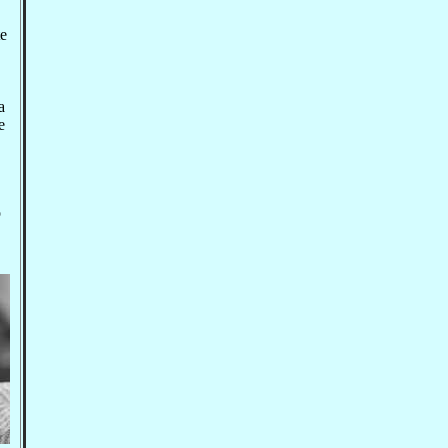
te
a
e
o