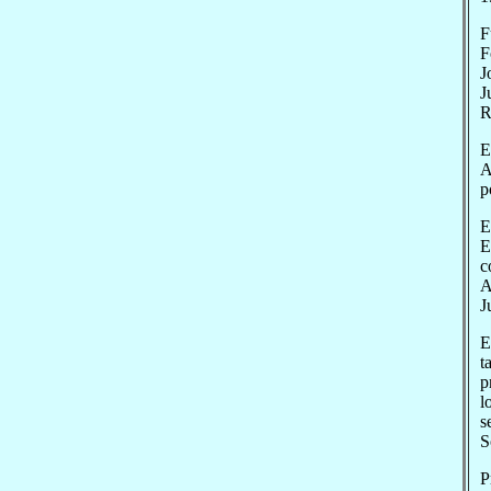
F
F
J
J
R
E
A
p
E
E
c
A
J
E
t
p
l
s
S
P