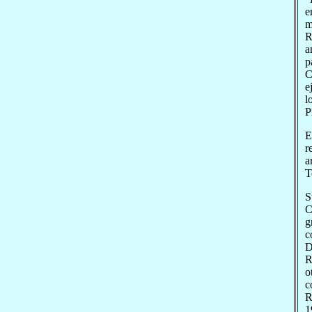
e
m
R
a
p
C
e
l
P
E
r
a
T
S
C
g
c
D
R
o
c
R
1