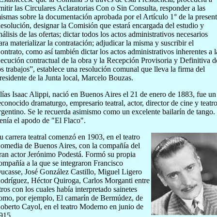
mitir las Circulares Aclaratorias Con o Sin Consulta, responder a las
ismas sobre la documentación aprobada por el Artículo 1° de la presen
esolución, designar la Comisión que estará encargada del estudio y
nálisis de las ofertas; dictar todos los actos administrativos necesarios
ara materializar la contratación; adjudicar la misma y suscribir el
ontrato, como así también dictar los actos administrativos inherentes a l
jecución contractual de la obra y la Recepción Provisoria y Definitiva d
os trabajos”, establece una resolución comunal que lleva la firma del
residente de la Junta local, Marcelo Bouzas.
lías Isaac Alippi, nació en Buenos Aires el 21 de enero de 1883, fue un
econocido dramaturgo, empresario teatral, actor, director de cine y teatr
rgentino. Se le recuerda asimismo como un excelente bailarín de tango.
enía el apodo de "El Flaco".
u carrera teatral comenzó en 1903, en el teatro
omedia de Buenos Aires, con la compañía del
ran actor Jerónimo Podestá. Formó su propia
ompañía a la que se integraron Francisco
ucasse, José González Castillo, Miguel Ligero
odríguez, Héctor Quiroga, Carlos Morganti entre
tros con los cuales había interpretado sainetes
omo, por ejemplo, El camarín de Bermúdez, de
oberto Cayol, en el teatro Moderno en junio de
915.