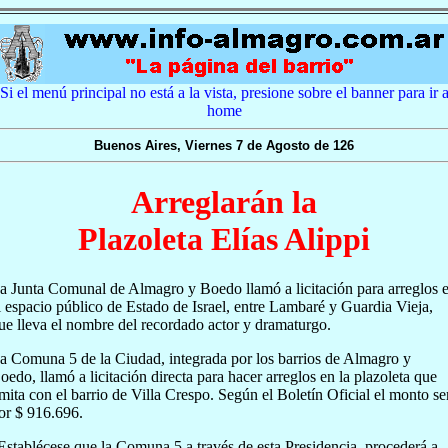
Si el menú principal no está a la vista, presione sobre el banner para ir 
home
Buenos Aires, Viernes 7 de Agosto de 126
Arreglarán la
Plazoleta Elías Alippi
a Junta Comunal de Almagro y Boedo llamó a licitación para arreglos 
l espacio público de Estado de Israel, entre Lambaré y Guardia Vieja,
ue lleva el nombre del recordado actor y dramaturgo.
a Comuna 5 de la Ciudad, integrada por los barrios de Almagro y
oedo, llamó a licitación directa para hacer arreglos en la plazoleta que
imita con el barrio de Villa Crespo. Según el Boletín Oficial el monto se
or $ 916.696.
Establécese que la Comuna 5 a través de esta Presidencia, procederá a