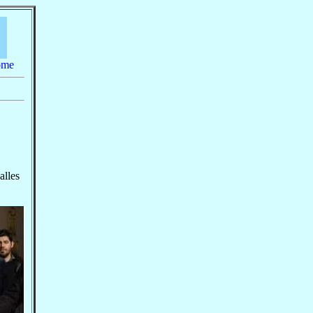
home
alles