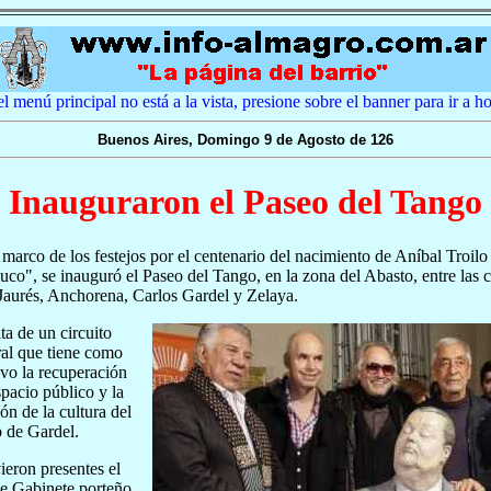
el menú principal no está a la vista, presione sobre el banner para ir a 
Buenos Aires, Domingo 9 de Agosto de 126
Inauguraron el Paseo del Tango
 marco de los festejos por el centenario del nacimiento de Aníbal Troilo
uco", se inauguró el Paseo del Tango, en la zona del Abasto, entre las c
Jaurés, Anchorena, Carlos Gardel y Zelaya.
ata de un circuito
ral que tiene como
ivo la recuperación
spacio público y la
ión de la cultura del
o de Gardel.
ieron presentes el
de Gabinete porteño,