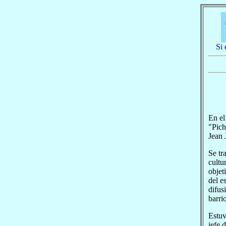
Si 
En el
"Pich
Jean 
Se tr
cultu
objet
del e
difus
barri
Estuv
jefe 