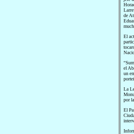
Hora
Larre
de At
Eduar
mucho
El ac
parti
tocar
Nacio
“Suma
el Ab
un em
porte
La Le
Monum
por l
El Pa
Ciuda
inter
Infor