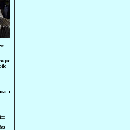
demia
porque
ilo,
donado
ico.
das