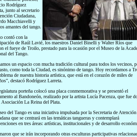
cio Rodríguez
ta, junto al secretario
ención Ciudadana,
do Macchiavelli y
s amantes del tango.
to contó con la
cipación de Raúl Lavié, los maestros Daniel Binelli y Walter Ríos que
on el fueye de Troilo, prestado para la ocasión por el Museo de la Aca
nal del Tango.
mos un espacio con mucha tradición cultural para todos los vecinos, 
asto, como toda la Ciudad, es sinónimo de tango. Hoy recordamos a Tro
blema de nuestra historia artística, que está en el corazón de miles de
ños”, destacó Rodríguez Larreta.
gislatura porteña colocó una placa conmemorativa y se presentó el
ento al Bandoneón, realizado por la artista Lucía Pacenza, que fue 
a Asociación La Reina del Plata.
seo del Tango es una iniciativa impulsada por la Secretaria de Atención
dana que se centrará en las temáticas tangueras y contemplará
venciones en tres áreas: artísticas, institucionales y de desarrollo económ
maron que se irán incorporando otras esculturas participativas relaciona