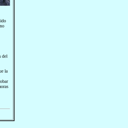
sido
eno
s del
ue la
robar
moras