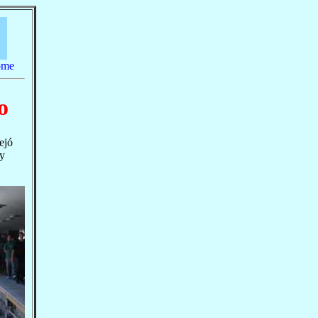
home
o
ejó
 y