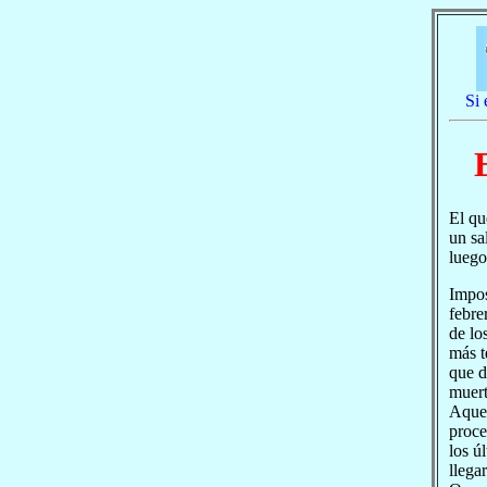
Si 
El qu
un sa
luego
Impos
febre
de lo
más t
que d
muert
Aquel
proce
los ú
llega