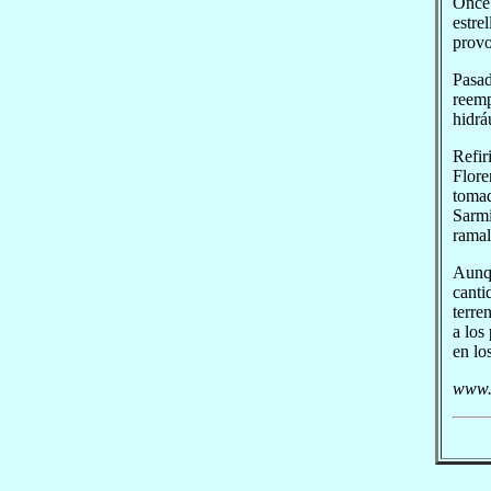
Once 
estre
provo
Pasad
reemp
hidrá
Refir
Flore
tomad
Sarmi
ramal
Aunqu
canti
terre
a los
en los
www.i