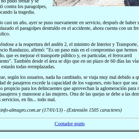
no pudo frenar y se
lló contra los paragolpes,
cando la tragedia.
o casi un año, ayer se puso nuevamente en servicio, después de haber 
lazado el paragolpes destruído en el accidente, ahora cuenta con un fr
ulico.
iéndose a la reapertura del andén 2, el ministro de Interior y Transporte,
ncio Randazzo, afirmó: "Es un paso más en el compromiso que hemos
o, que es mejorar el transporte público y, en particular, el ferrocarril
ento". También desde el área se dijo que en un plazo de 60 días las vía
 estarán todas reemplazadas.
e, según los usuarios, nada ha cambiado, se viaja muy mal debido a q
dad de pasajeros excede la capacidad de los vagones, esto hace que sea
no propicio para los delincuentes que aprovechan la aglomeración para 
 pasajeros y manosear a las mujeres. Otra de las quejas se debe a las de
 servicios, en fin... todo mal.
nfo-almagro.com.ar (17/01/13) - (Extensión 1505 caracteres)
Contador gratis