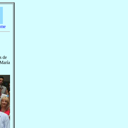
home
s de
 María