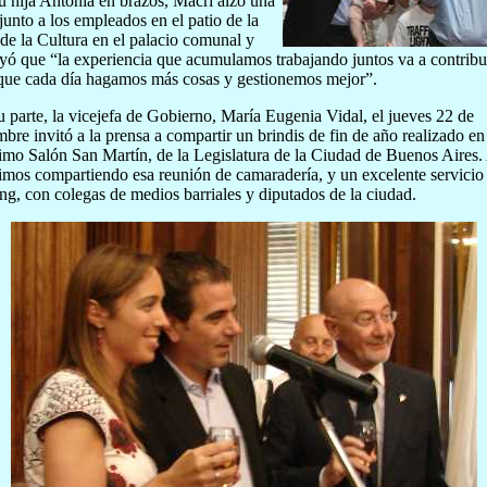
u hija Antonia en brazos, Macri alzó una
junto a los empleados en el patio de la
de la Cultura en el palacio comunal y
yó que “la experiencia que acumulamos trabajando juntos va a contribu
que cada día hagamos más cosas y gestionemos mejor”.
u parte, la vicejefa de Gobierno, María Eugenia Vidal, el jueves 22 de
mbre invitó a la prensa a compartir un brindis de fin de año realizado en
simo Salón San Martín, de la Legislatura de la Ciudad de Buenos Aires. 
imos compartiendo esa reunión de camaradería, y un excelente servicio
ing, con colegas de medios barriales y diputados de la ciudad.