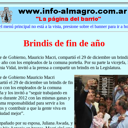
el menú principal no está a la vista, presione sobre el banner para ir a 
Brindis de fin de año
fe de Gobierno, Mauricio Macri, compartió el 29 de diciembre un brindi
e año con los empleados de la comuna porteña. Por su parte la vicejefa,
ia Vidal, invitó a la prensa a compartir un brindis en la Legislatura.
fe de Gobierno Mauricio Macri
rtió el 29 de diciembre un brindis de fin
o con los empleados de la comuna
ña y los invitó a “seguir trabajando en
o durante 2012 con las mismas ganas y
sma responsabilidad para servir a los
os y contribuir a que la gente viva en
iudad mejor”.
añado por su esposa, Juliana Awada, y