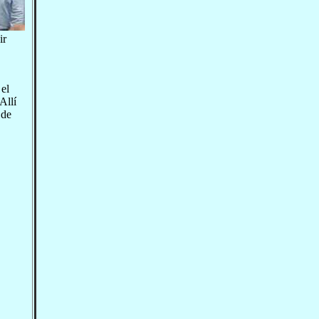
ir
 el
Allí
 de