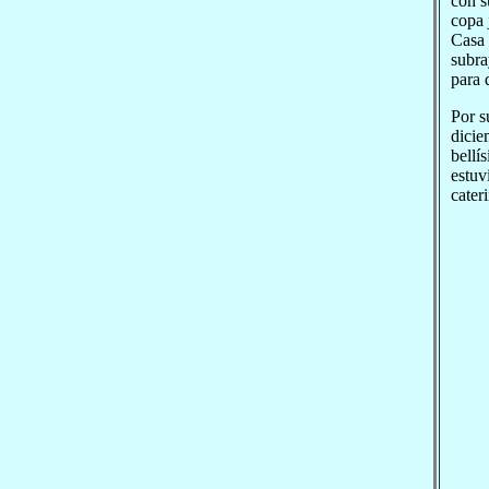
con s
copa 
Casa 
subra
para 
Por s
dicie
bellí
estuv
cater