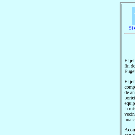
Si 
El je
fin d
Eugen
El je
compa
de añ
porte
equip
la mi
vecin
una c
Acomp