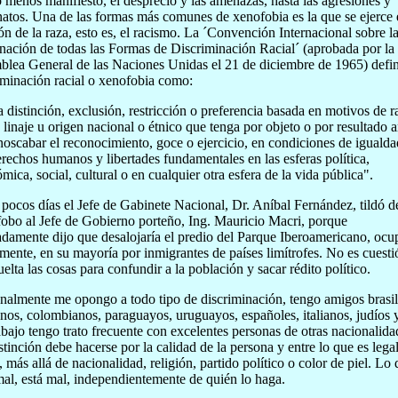
 menos manifiesto, el desprecio y las amenazas, hasta las agresiones y
natos. Una de las formas más comunes de xenofobia es la que se ejerce
ón de la raza, esto es, el racismo. La ´Convención Internacional sobre l
nación de todas las Formas de Discriminación Racial´ (aprobada por la
lea General de las Naciones Unidas el 21 de diciembre de 1965) defin
iminación racial o xenofobia como:
 distinción, exclusión, restricción o preferencia basada en motivos de r
, linaje u origen nacional o étnico que tenga por objeto o por resultado 
oscabar el reconocimiento, goce o ejercicio, en condiciones de igualda
erechos humanos y libertades fundamentales en las esferas política,
mica, social, cultural o en cualquier otra esfera de la vida pública".
pocos días el Jefe de Gabinete Nacional, Dr. Aníbal Fernández, tildó d
obo al Jefe de Gobierno porteño, Ing. Mauricio Macri, porque
adamente dijo que desalojaría el predio del Parque Iberoamericano, oc
lmente, en su mayoría por inmigrantes de países limítrofes. No es cuesti
uelta las cosas para confundir a la población y sacar rédito político.
nalmente me opongo a todo tipo de discriminación, tengo amigos brasi
nos, colombianos, paraguayos, uruguayos, españoles, italianos, judíos 
abajo tengo trato frecuente con excelentes personas de otras nacionalida
stinción debe hacerse por la calidad de la persona y entre lo que es lega
l, más allá de nacionalidad, religión, partido político o color de piel. Lo
mal, está mal, independientemente de quién lo haga.