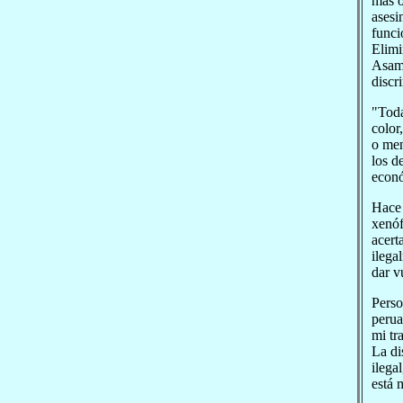
más o
asesi
funci
Elimi
Asamb
discr
"Toda
color
o men
los d
econó
Hace 
xenóf
acert
ilega
dar v
Perso
perua
mi tr
La di
ilega
está 