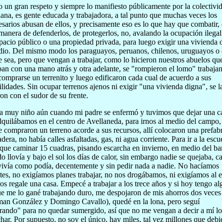
o un gran respeto y siempre lo manifiesto públicamente por la colectivi
iana, es gente educada y trabajadora, a tal punto que muchas veces los
sarios abusan de ellos, y precisamente eso es lo que hay que combatir, 
 manera de defenderlos, de protegerlos, no, avalando la ocupación ilegal
pacio público o una propiedad privada, para luego exigir una vivienda 
dio. Del mismo modo los paraguayos, peruanos, chilenos, uruguayos o
 sea, pero que vengan a trabajar, como lo hicieron nuestros abuelos qu
ban con una mano atrás y otra adelante, se "rompieron el lomo" trabaja
comprarse un terrenito y luego edificaron cada cual de acuerdo a sus
ilidades. Sin ocupar terrenos ajenos ni exigir "una vivienda digna", se l
on con el sudor de su frente.
a muy niño aún cuando mi padre se enfermó y tuvimos que dejar una c
lquilábamos en el centro de Avellaneda, para irnos al medio del campo,
 compraron un terreno acorde a sus recursos, allí colocaron una prefab
dera, no había calles asfaltadas, gas, ni agua corriente. Para ir a la escu
 que caminar 15 cuadras, pisando escarcha en invierno, en medio del ba
o llovía y bajo el sol los días de calor, sin embargo nadie se quejaba, c
vivía como podía, decentemente y sin pedir nada a nadie. No hacíamos
tes, no exigíamos planes trabajar, no nos drogábamos, ni exigíamos al 
os regale una casa. Empecé a trabajar a los trece años y si hoy tengo al
e me lo gané trabajando duro, me despojaron de mis ahorros dos veces
an González y Domingo Cavallo), quedé en la lona, pero seguí
rando" para no quedar sumergido, así que no me vengan a decir a mí l
char. Por supuesto, no soy el único, hay miles, tal vez millones que deb