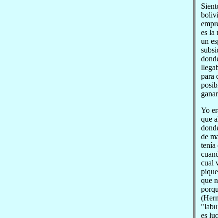
Sient
boliv
empre
es la
un es
subsi
donde
llega
para 
posib
ganar
Yo er
que a
donde
de ma
tenía
cuand
cual 
pique
que n
porqu
(Herm
"labu
es lu