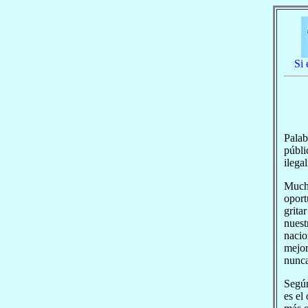
Si 
Palab
públi
ilega
Mucho
oport
grita
nuest
nacio
mejor
nunca
Según
es el