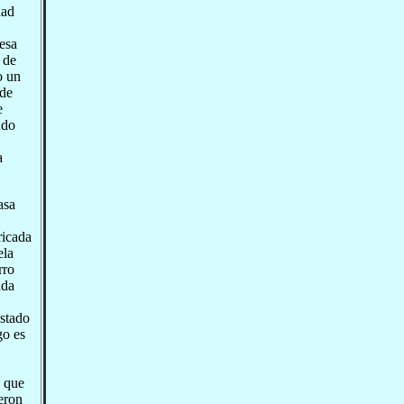
dad
esa
 de
o un
 de
e
ndo
a
asa
ricada
ela
rro
ada
estado
go es
o que
ieron