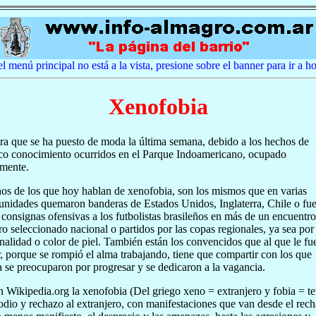
el menú principal no está a la vista, presione sobre el banner para ir a 
Xenofobia
ra que se ha puesto de moda la última semana, debido a los hechos de
co conocimiento ocurridos en el Parque Indoamericano, ocupado
lmente.
s de los que hoy hablan de xenofobia, son los mismos que en varias
unidades quemaron banderas de Estados Unidos, Inglaterra, Chile o fu
r consignas ofensivas a los futbolistas brasileños en más de un encuentr
ro seleccionado nacional o partidos por las copas regionales, ya sea por
nalidad o color de piel. También están los convencidos que al que le fu
, porque se rompió el alma trabajando, tiene que compartir con los que
 se preocuparon por progresar y se dedicaron a la vagancia.
 Wikipedia.org la xenofobia (Del griego xeno = extranjero y fobia = t
 odio y rechazo al extranjero, con manifestaciones que van desde el rec