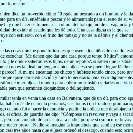
 por lo mismo.
bien dice un proverbio chino "Regala un pescado a un hombre y le da
nto para un día, enséñale a pescar y lo alimentarás para el resto de su vi
e hay que hacer es fomentar la cultura del trabajo, no de la vagancia y 
idad de exigir al estado que les dé todo. Una casa digna es la que se
ruye con esfuerzo, con el fruto del trabajo y no de la dádiva y el cliente
co.
de las cosas que me pone furioso es que usen a los niños de escudo, est
 de escuchar “Me tienen que dar una casa porque tengo 8 hijos”, enton
nto ¿de dónde salieron esos hijos, de un repollo?, si saben que la situac
mica no es la ideal, no tengan tantos hijos, eso se puede lograr fácilme
e parece?. A mi me encantan los chicos y hubiese tenido cinco, pero tuv
porque quise darle educación y todo lo necesario para vivir dignamente
estión de traer hijos al mundo para cobrar un subsidio y darles una vida
able para que terminen drogándose o delinquiendo.
miliar tenía en venta una casa en Balvanera, que de un día para otro ap
a, había más de cuarenta peruanos, casi todos con frondoso prontuario,
go cuando fui a hacer la denuncia y pedir a la policía que desalojara a 
sos, el oficial de guardia me dijo: "Cómprese un revolver y vaya a sacar
... pero con cuidado de no lastimar a nadie, porque si eso ocurre lo voy 
 me meter preso". Nadie se imagina la impotencia que sentí en ese mom
on casi tres años hasta que el juez ordenó el desalojo, cuando esto ocur