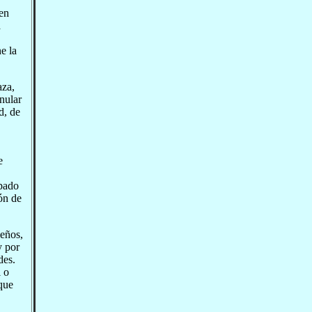
 en
a
e la
aza,
anular
d, de
e
upado
ón de
leños,
y por
des.
l o
 que