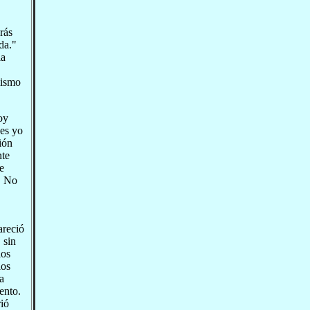
rás
da."
la
lismo
oy
ces yo
ión
nte
e
. No
areció
 sin
los
los
a
ento.
rió