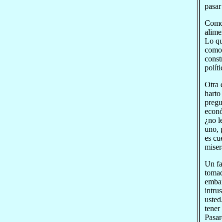
pasar
Como 
alime
Lo qu
comod
const
políti
Otra 
harto
pregu
econó
¿no l
uno, 
es cu
miser
Un fa
tomad
embar
intru
usted
tener
Pasar