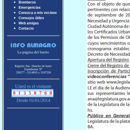
Bomberos
Emergencias
Conozca a mis vecinos
Consejos útiles
Web amigas
Contacto
La página del barrio
Registro Nac. Derecho de Autor
Expedientes Nª
236277 - 5114810 y 5247258
Usted es el visitante
Desde 01/01/2014